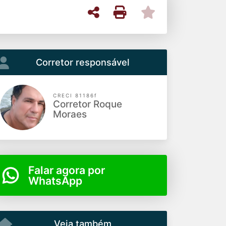
Corretor responsável
CRECI 81186f
Corretor Roque
Moraes
Falar agora por
WhatsApp
Veja também