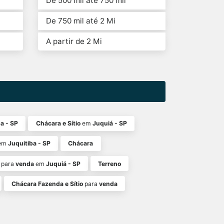
De 500 mil até 750 mil
De 750 mil até 2 Mi
A partir de 2 Mi
a - SP
Chácara e Sítio
em
Juquiá - SP
em
Juquitiba - SP
Chácara
para
venda
em
Juquiá - SP
Terreno
Chácara Fazenda e Sítio
para
venda