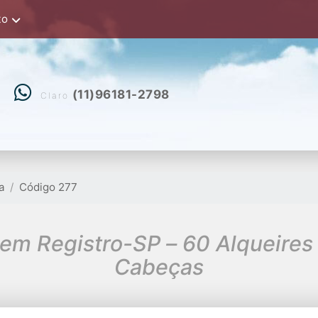
to
(11)96181-2798
Claro
a
Código 277
em Registro-SP – 60 Alqueire
Cabeças