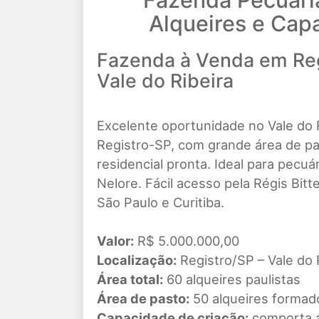
Fazenda Pecuári
Alqueires e Ca
Fazenda à Venda em Reg
Vale do Ribeira
Excelente oportunidade no Vale do 
Registro-SP, com grande área de p
residencial pronta. Ideal para pec
Nelore. Fácil acesso pela Régis Bitt
São Paulo e Curitiba.
Valor:
R$ 5.000.000,00
Localização:
Registro/SP – Vale do 
Área total:
60 alqueires paulistas
Área de pasto:
50 alqueires formad
Capacidade de criação:
comporta a