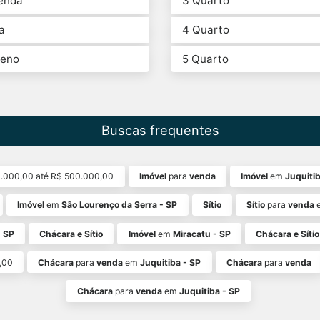
enda
3 Quarto
a
4 Quarto
reno
5 Quarto
Buscas frequentes
.000,00 até R$ 500.000,00
Imóvel
para
venda
Imóvel
em
Juquitib
Imóvel
em
São Lourenço da Serra - SP
Sítio
Sítio
para
venda
- SP
Chácara e Sítio
Imóvel
em
Miracatu - SP
Chácara e Sítio
,00
Chácara
para
venda
em
Juquitiba - SP
Chácara
para
venda
Chácara
para
venda
em
Juquitiba - SP