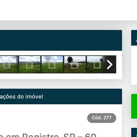
Next
ações do imóvel
Cód.
277