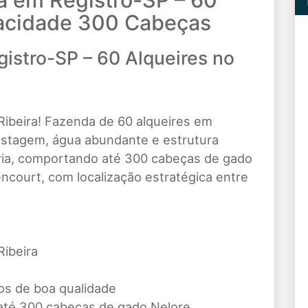
a em Registro-SP – 60
pacidade 300 Cabeças
istro-SP – 60 Alqueires no
Ribeira! Fazenda de 60 alqueires em
astagem, água abundante e estrutura
uária, comportando até 300 cabeças de gado
encourt, com localização estratégica entre
Ribeira
os de boa qualidade
té 300 cabeças de gado Nelore