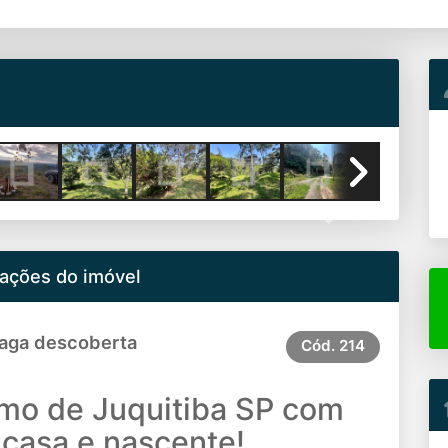
Next
ações do imóvel
Vaga descoberta
Cód.
214
imo de Juquitiba SP com
casa e nascente!