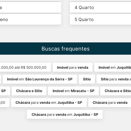
a
4 Quarto
reno
5 Quarto
Buscas frequentes
.000,00 até R$ 500.000,00
Imóvel
para
venda
Imóvel
em
Juquitib
Imóvel
em
São Lourenço da Serra - SP
Sítio
Sítio
para
venda
- SP
Chácara e Sítio
Imóvel
em
Miracatu - SP
Chácara e Sítio
,00
Chácara
para
venda
em
Juquitiba - SP
Chácara
para
venda
Chácara
para
venda
em
Juquitiba - SP