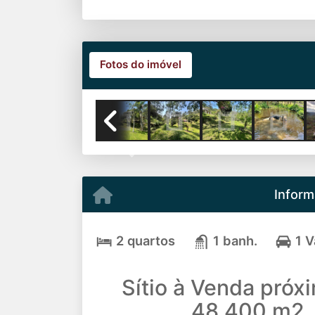
Fotos do imóvel
Previous
Inform
2 quartos
1 banh.
1 
Sítio à Venda próx
48.400 m2, 