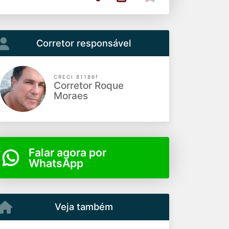
Corretor responsável
CRECI 81186f
Corretor Roque
Moraes
Falar agora por
WhatsApp
Veja também